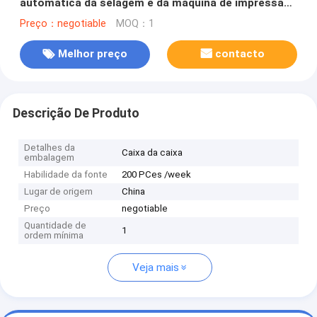
automática da selagem e da máquina de impressão
XH121-A 308
Preço：negotiable
MOQ：1
Melhor preço
contacto
Descrição De Produto
Detalhes da
Caixa da caixa
embalagem
Habilidade da fonte
200 PCes /week
Lugar de origem
China
Preço
negotiable
Quantidade de
1
ordem mínima
Veja mais