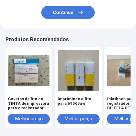
Continue
Produtos Recomendados
Gavetas de fita da
Imprimindo a fita
Inkribbon para
TINTA de impressora
para b9565aw
registrador de
para o registrador
DE TELA DE
da cor de
ALGODÃO 84-
UR1000/UR10000
100mm
Melhor preço
Melhor preço
Melhor pr
B9901AX00 6